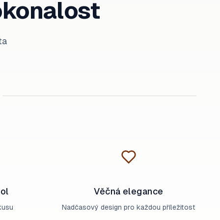
okonalost
ta
Vodní sporty
ol
Věčná elegance
kusu
Nadčasový design pro každou příležitost