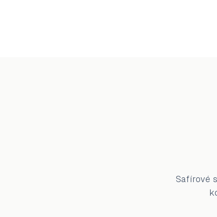
Safírové 
k