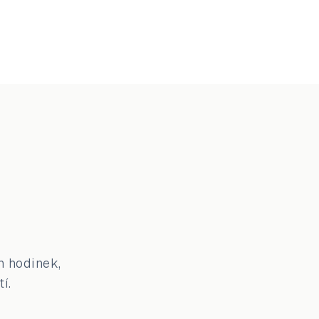
h hodinek,
í.