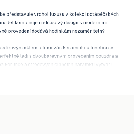
ite představuje vrchol luxusu v kolekci potápěčských
í model kombinuje nadčasový design s moderními
vné provedení dodává hodinkám nezaměnitelný
n safírovým sklem a lemován keramickou lunetou se
perfektně ladí s dvoubarevným provedením pouzdra a
a korunce a středových článcích náramku vytváří
ovou ocelí.
pohled na spolehlivý automatický strojek NH35,
ostí a odolností. Luminiscenční indexy a Mercedes
cí čitelnost za všech světelných podmínek.