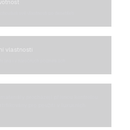
votnost
achovává své vlastnosti po desetiletí
í vlastnosti
hrana i v náročných podmínkách
materiály procházejí přísnou kontrolou
rtifikovány pro použití v luxusních