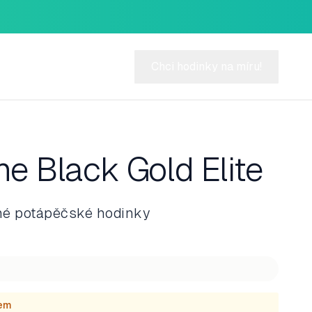
Chci hodinky na míru!
e Black Gold Elite
né potápěčské hodinky
dem