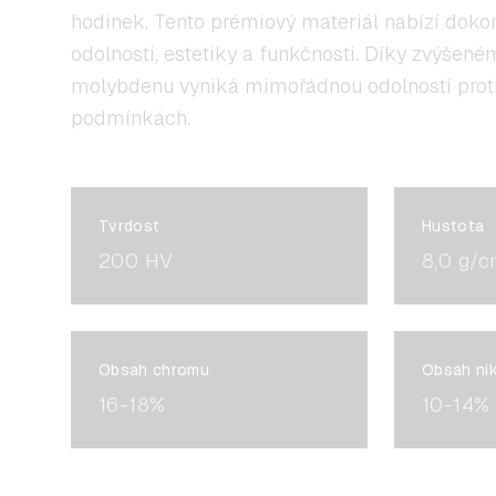
hodinek. Tento prémiový materiál nabízí dok
odolnosti, estetiky a funkčnosti. Díky zvýšen
molybdenu vyniká mimořádnou odolností proti 
podmínkách.
Tvrdost
Hustota
200 HV
8,0 g/c
Obsah chromu
Obsah nik
16-18%
10-14%