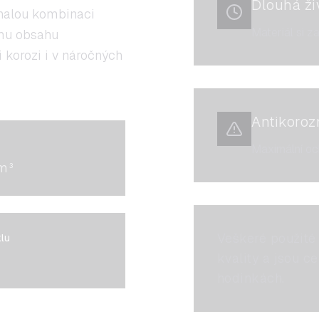
Dlouhá ži
onalou kombinaci
Materiál si z
ému obsahu
korozi i v náročných
Antikorozn
Maximální oc
m³
Veškeré použité 
lu
kvality a jsou ce
hodinkách.