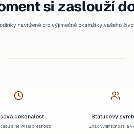
ment si zaslouží d
odinky navržené pro výjimečné okamžiky vašeho živo
Každodenní nošení
sová dokonalost
Statusový symb
 času s nejvyšší přesností
Znak výjimečnosti a v