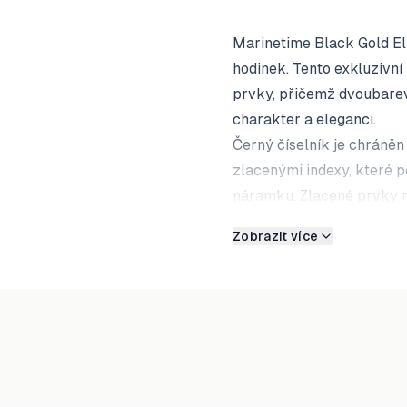
Marinetime Black Gold El
hodinek. Tento exkluzivn
prvky, přičemž dvoubare
charakter a eleganci.
Černý číselník je chráně
zlacenými indexy, které 
náramku. Zlacené prvky n
dokonalý kontrast s nerez
Zobrazit více
Průhledný dekl umožňuje 
který je známý svou přesn
ručičky zajišťují vynikají