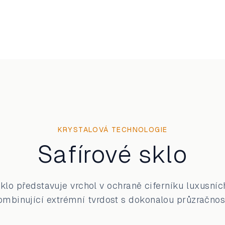
KRYSTALOVÁ TECHNOLOGIE
Safírové sklo
sklo představuje vrchol v ochraně ciferníku luxusníc
ombinující extrémní tvrdost s dokonalou průzračnost