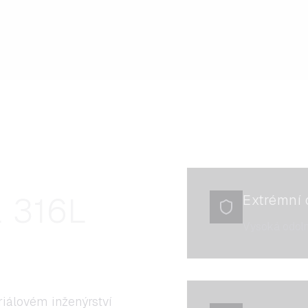
 316L
Extrémní 
Vysoká odoln
riálovém inženýrství