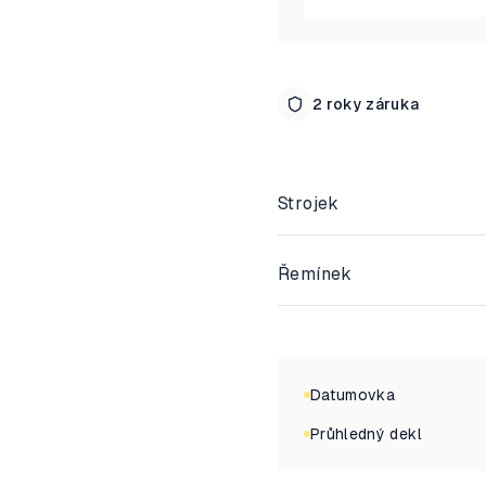
2 roky záruka
Strojek
Řemínek
Datumovka
Průhledný dekl