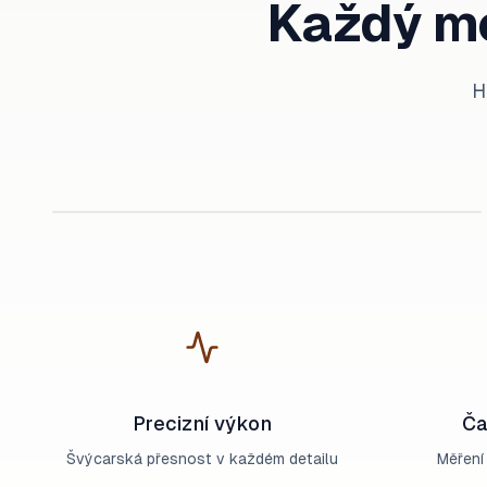
Každý mo
H
Profesionální potápění
Precizní výkon
Ča
Švýcarská přesnost v každém detailu
Měření