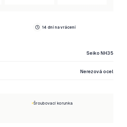
14 dní na vrácení
Seiko NH35
Nerezová ocel
Šroubovací korunka