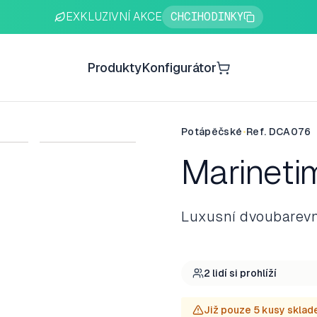
EXKLUZIVNÍ AKCE
CHCIHODINKY
Produkty
Konfigurátor
Cart
Potápěčské
•
Ref.
DCA076
Marinetim
Luxusní dvoubarev
2
lidí si
prohlíží
Již pouze 5 kusy skla