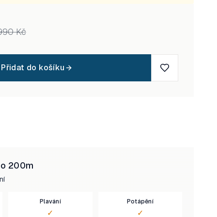
990
Kč
Přidat do košíku
do
200
m
ní
Plavání
Potápění
✓
✓