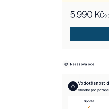
5,990
Kč
9,
Nerezová ocel
Vodotěsnost 
Vhodné pro potápě
Sprcha
✓