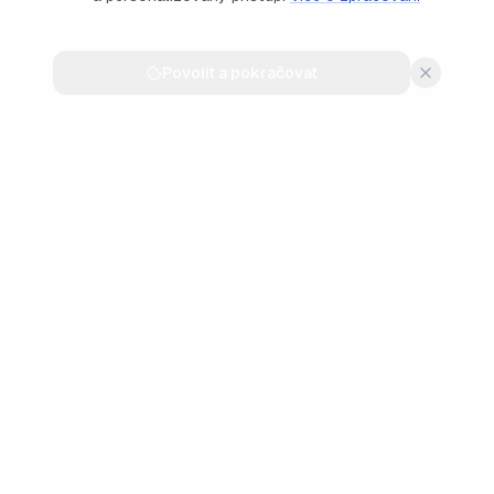
Povolit a pokračovat
Vytváříme nadčasovou eleganci pro ty, kteří oceňují
umění hodinářství.