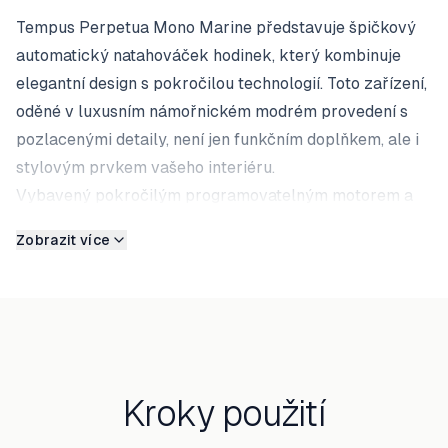
Tempus Perpetua Mono Marine představuje špičkový
automatický natahováček hodinek, který kombinuje
elegantní design s pokročilou technologií. Toto zařízení,
oděné v luxusním námořnickém modrém provedení s
pozlacenými detaily, není jen funkčním doplňkem, ale i
stylovým prvkem vašeho interiéru.
Vybavený pokročilým programovatelným motorem a
LED podsvícením nabízí tento natahováček pět různých
Zobrazit více
režimů natahování, které vyhoví požadavkům všech
typů automatických hodinek. Precizně zpracovaný
interiér s ergonomickým polštářkem zajišťuje
bezpečné uložení vašeho cenného časoměru.
Kroky použití