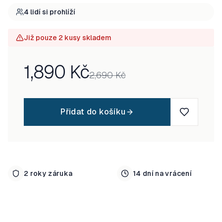
4
lidí si
prohlíží
Již pouze 2 kusy skladem
1,890
Kč
2,690
Kč
Přidat do košíku
2 roky záruka
14 dní na vrácení